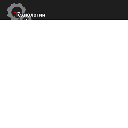
Контакты
г. Сочи,
Пластунская 81, 3 этаж, оф.18
+7 (800) 700-82-78
order@tech-success.ru
© Технологии успеха 2009-2026
Покупателям
О нас
Команда