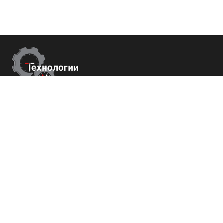
Контакты
г. Сочи,
Пластунская 81, 3 этаж, оф.18
+7 (800) 700-82-78
order@tech-success.ru
© Технологии успеха 2009-2026
Покупателям