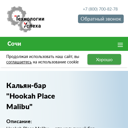
+7 (800) 700-82-78
Обратный звонок
Сочи
Продолжая использовать наш сайт, вы
Хорошо
Портфолио
Кальян-бар "Hookah Place Malibu"
соглашаетесь
на использование cookie
Кальян-бар
"Hookah Place
Malibu"
Описание: