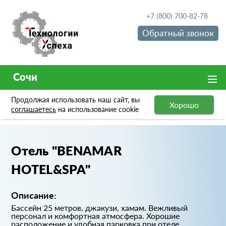
+7 (800) 700-82-78
Обратный звонок
Сочи
Продолжая использовать наш сайт, вы
Хорошо
Портфолио
Отель "BENAMAR HOTEL&SPA"
соглашаетесь
на использование cookie
Отель "BENAMAR
HOTEL&SPA"
Описание:
Бассейн 25 метров, джакузи, хамам. Вежливый
персонал и комфортная атмосфера. Хорошие
расположение и удобная парковка при отеле.