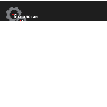
Контакты
г. Сочи,
Пластунская 81, 3 этаж, оф.18
+7 (800) 700-82-78
order@tech-success.ru
© Технологии успеха 2009-2026
Покупателям
О нас
Команда