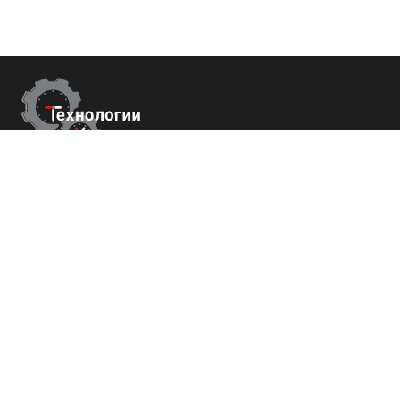
Контакты
г. Сочи,
Пластунская 81, 3 этаж, оф.18
+7 (800) 700-82-78
order@tech-success.ru
© Технологии успеха 2009-2026
Покупателям