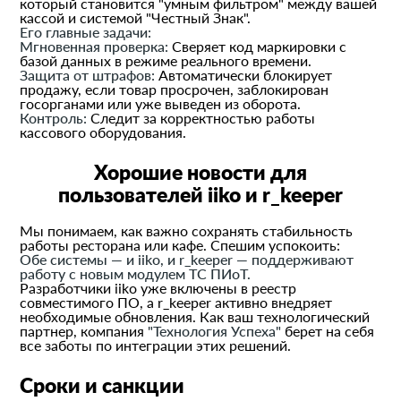
который становится "умным фильтром" между вашей
кассой и системой "Честный Знак".
Его главные задачи:
Мгновенная проверка:
Сверяет код маркировки с
базой данных в режиме реального времени.
Защита от штрафов:
Автоматически блокирует
продажу, если товар просрочен, заблокирован
госорганами или уже выведен из оборота.
Контроль:
Следит за корректностью работы
кассового оборудования.
Хорошие новости для
пользователей iiko и r_keeper
Мы понимаем, как важно сохранять стабильность
работы ресторана или кафе. Спешим успокоить:
Обе системы — и iiko, и r_keeper — поддерживают
работу с новым модулем ТС ПИоТ.
Разработчики iiko уже включены в реестр
совместимого ПО, а r_keeper активно внедряет
необходимые обновления. Как ваш технологический
партнер, компания
"Технология Успеха"
берет на себя
все заботы по интеграции этих решений.
Сроки и санкции